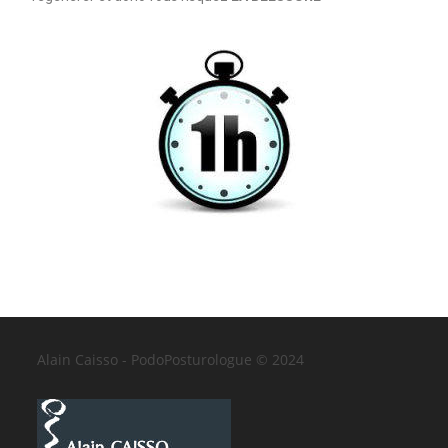
Alain Caisso - PodoPosturologue © 2024