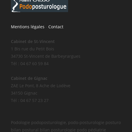
Mentions légales
-
Contact
Cabinet de St-Vincent
1 Bis rue du Petit Bois
34730 St-Vincent de Barbeyrargues
Tél : 04 67 60 59 84
Cabinet de Gignac
ZAE Le Pont, 8 Ache de Lodève
34150 Gignac
Tél : 04 67 57 23 27
Podologie podoposturologie, podo-posturologie posturo
bilan postural bilan posturologie podo pédiatrie