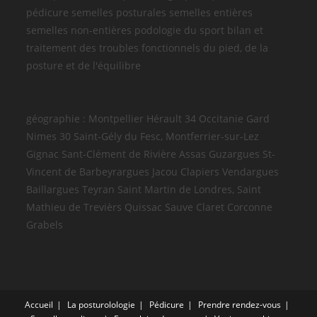
pédicure semelles posturales semelles entières
semelles non-entières podologie du sport bilan et
traitement des troubles fonctionnels du pied, de la
posture et de l'équilibre
géographie : Montpellier Hérault 34 Occitanie Gard
Nimes 30 Saint-Gély du Fesc, Montferrier-sur-Lez
Gignac Sant-Clément de Rivière Assas Guzargues St-
Vincent de Barbeyrargues Jacou Clapiers Vendargues
Baillargues Teyran Saint Martin de Londres, Saint
Mathieu de Trevièrs Quissac Sauve Claret Corconne
Grabels
Accueil
La posturolologie
Pédicure
Prendre rendez-vous