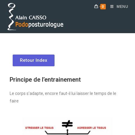
0
MENU
Prendre RDV
Retour Index
Principe de l’entrainement
Le corps s’adapte, encore faut-il lui laisser le temps de le
faire