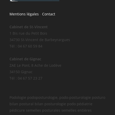
Mentions légales
-
Contact
Cabinet de St-Vincent
1 Bis rue du Petit Bois
34730 St-Vincent de Barbeyrargues
Tél : 04 67 60 59 84
Cabinet de Gignac
ZAE Le Pont, 8 Ache de Lodève
34150 Gignac
Tél : 04 67 57 23 27
Podologie podoposturologie, podo-posturologie posturo
bilan postural bilan posturologie podo pédiatrie
pédicure semelles posturales semelles entières