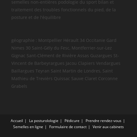
semelles non-entières podologie du sport bilan et
traitement des troubles fonctionnels du pied, de la
posture et de l'équilibre
géographie : Montpellier Hérault 34 Occitanie Gard
Nimes 30 Saint-Gély du Fesc, Montferrier-sur-Lez
Gignac Sant-Clément de Rivière Assas Guzargues St-
Vincent de Barbeyrargues Jacou Clapiers Vendargues
Baillargues Teyran Saint Martin de Londres, Saint
Mathieu de Trevièrs Quissac Sauve Claret Corconne
Grabels
Accueil
La posturolologie
Pédicure
Prendre rendez-vous
Semelles en ligne
Formulaire de contact
Venir aux cabinets