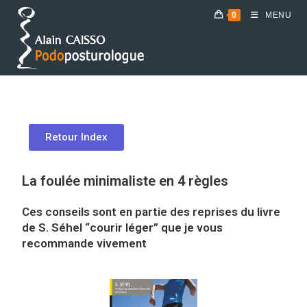
0
MENU
Prendre RDV
Retour Index
La foulée minimaliste en 4 règles
Ces conseils sont en partie des reprises du livre
de S. Séhel “courir léger”
que je vous
recommande vivement